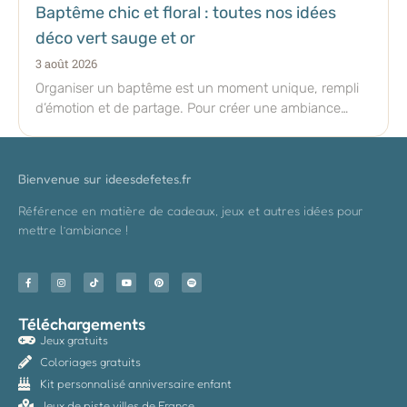
Baptême chic et floral : toutes nos idées
déco vert sauge et or
3 août 2026
Organiser un baptême est un moment unique, rempli
d’émotion et de partage. Pour créer une ambiance
élégante tout
Bienvenue sur ideesdefetes.fr
Référence en matière de cadeaux, jeux et autres idées pour
mettre l’ambiance !
Téléchargements
Jeux gratuits
Coloriages gratuits
Kit personnalisé anniversaire enfant
Jeux de piste villes de France