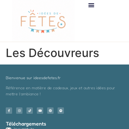
Les Découvreurs
Bienvenue sur ideesdefetes.fr
Référence en matière de cadeaux, jeux et autres idées pour
mettre l’ambiance !
Téléchargements
Jeux gratuits