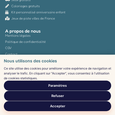
Coloriages gratuits
Kit personnalisé anniversaire enfant
Jeux de piste villes de France
A propos de nous
Mentions légales
Politique de confidentialité
CGV
Contact
Nous utilisons des cookies
Ce site utilise des cookies pour améliorer votre expérience de navigation et
analyser le trafic. En cliquant sur "Accepter", vous consentez à l'utilisation
2026© ideesdefetes.fr
de cookies statistiques.
Certains articles contiennent des liens affiliés : nous percevons une
Paramètres
commission sur les achats, sans surcoût pour vous.
Refuser
Accepter