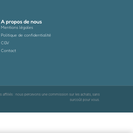
A propos de nous
Mentions légales
Politique de confidentialité
CGV
Contact
ns affiliés : nous percevons une commission sur les achats, sans
surcoût pour vous.