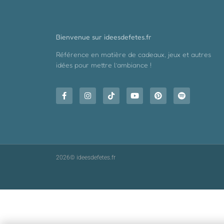
Bienvenue sur ideesdefetes.fr
Référence en matière de cadeaux, jeux et autres
idées pour mettre l’ambiance !
2026© ideesdefetes.fr