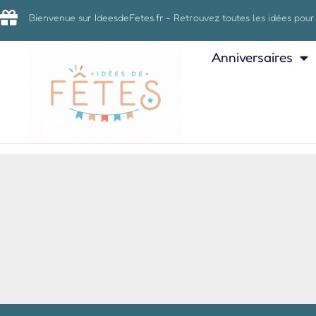
Bienvenue sur IdeesdeFetes.fr - Retrouvez toutes les idées pour
Anniversaires
It seems we can't find what you're
looking for.