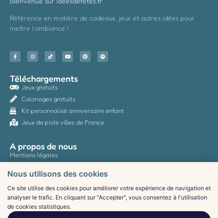
Bienvenue sur ideesdefetes.fr
Référence en matière de cadeaux, jeux et autres idées pour
mettre l’ambiance !
Téléchargements
Jeux gratuits
Coloriages gratuits
Kit personnalisé anniversaire enfant
Jeux de piste villes de France
A propos de nous
Mentions légales
Politique de confidentialité
Nous utilisons des cookies
CGV
Ce site utilise des cookies pour améliorer votre expérience de navigation et
Contact
analyser le trafic. En cliquant sur "Accepter", vous consentez à l'utilisation
de cookies statistiques.