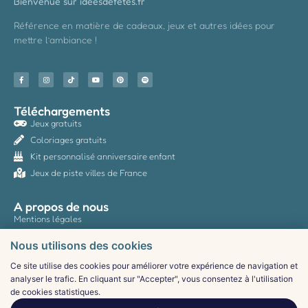
Bienvenue sur ideesdefetes.fr
Référence en matière de cadeaux, jeux et autres idées pour
mettre l’ambiance !
Téléchargements
Jeux gratuits
Coloriages gratuits
Kit personnalisé anniversaire enfant
Jeux de piste villes de France
A propos de nous
Mentions légales
Politique de confidentialité
Nous utilisons des cookies
CGV
Ce site utilise des cookies pour améliorer votre expérience de navigation et
Contact
analyser le trafic. En cliquant sur "Accepter", vous consentez à l'utilisation
de cookies statistiques.