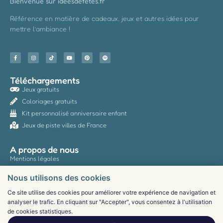
Bienvenue sur ideesdefetes.fr
Référence en matière de cadeaux, jeux et autres idées pour
mettre l’ambiance !
Téléchargements
Jeux gratuits
Coloriages gratuits
Kit personnalisé anniversaire enfant
Jeux de piste villes de France
A propos de nous
Mentions légales
Politique de confidentialité
Nous utilisons des cookies
CGV
Ce site utilise des cookies pour améliorer votre expérience de navigation et
Contact
analyser le trafic. En cliquant sur "Accepter", vous consentez à l'utilisation
de cookies statistiques.