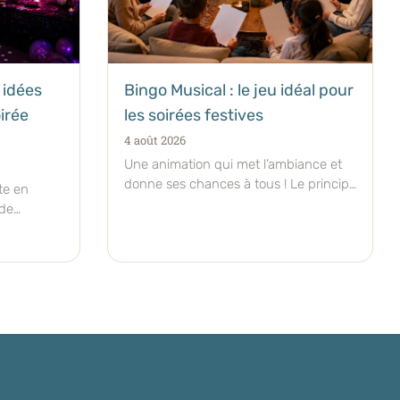
 idées
Bingo Musical : le jeu idéal pour
irée
les soirées festives
4 août 2026
Une animation qui met l’ambiance et
donne ses chances à tous ! Le principe
te en
d’un bingo musical mélange
 de
ur ? Le