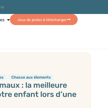
ces
Jeux de pistes à télécharger
es
,
Chasse aux élements
maux : la meilleure
otre enfant lors d’une