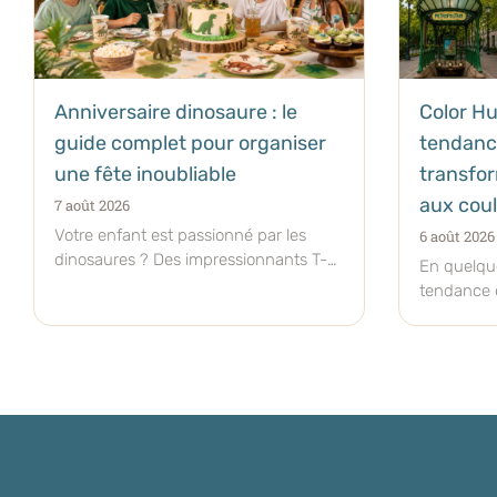
Anniversaire dinosaure : le
Color Hu
guide complet pour organiser
tendanc
une fête inoubliable
transfor
aux cou
7 août 2026
Votre enfant est passionné par les
6 août 2026
dinosaures ? Des impressionnants T-
En quelqu
Rex aux adorables tricératops, ces
tendance e
créatures préhistoriques fascinent
le Color H