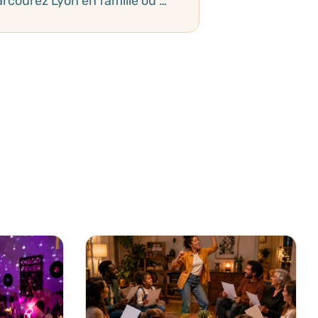
Jeu de piste en ville : parcourez Lyon en famille ou entre amis