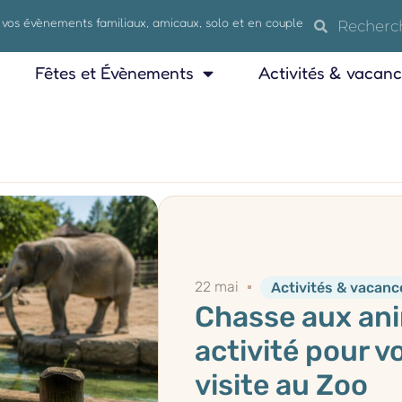
 vos évènements familiaux, amicaux, solo et en couple
Fêtes et Évènements
Activités & vacan
22 mai
Activités & vacanc
Chasse aux ani
activité pour v
visite au Zoo