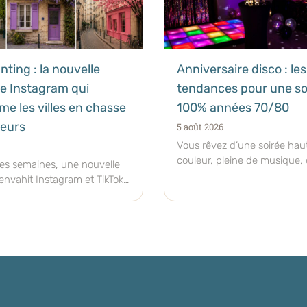
nting : la nouvelle
Anniversaire disco : les
e Instagram qui
tendances pour une so
me les villes en chasse
100% années 70/80
leurs
5 août 2026
Vous rêvez d’une soirée hau
couleur, pleine de musique,
es semaines, une nouvelle
paillettes et de bonne hume
nvahit Instagram et TikTok :
unting. Le principe est aussi