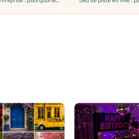
EVJF, EVG, Team Building d’entreprise : pourquoi le jeu de piste en ville est parfait pour la cohésion du groupe