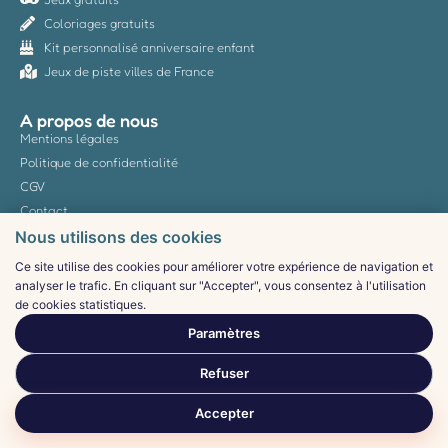
Coloriages gratuits
Kit personnalisé anniversaire enfant
Jeux de piste villes de France
A propos de nous
Mentions légales
Politique de confidentialité
CGV
Contact
Nous utilisons des cookies
Ce site utilise des cookies pour améliorer votre expérience de navigation et
analyser le trafic. En cliquant sur "Accepter", vous consentez à l'utilisation
2026© ideesdefetes.fr
de cookies statistiques.
Certains articles contiennent des liens affiliés : nous percevons une
Paramètres
commission sur les achats, sans surcoût pour vous.
Refuser
Accepter