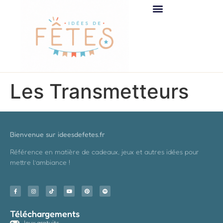
Les Transmetteurs
Bienvenue sur ideesdefetes.fr
Référence en matière de cadeaux, jeux et autres idées pour
mettre l’ambiance !
Téléchargements
Jeux gratuits