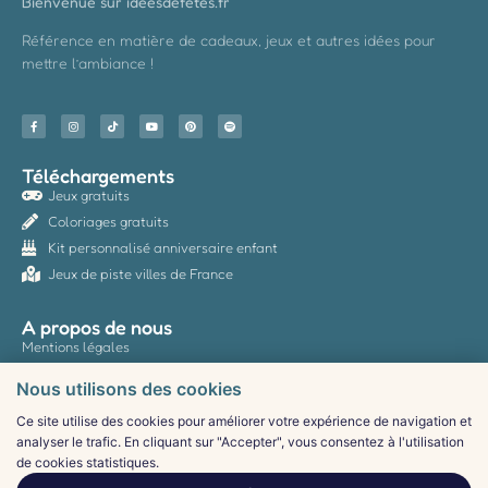
Bienvenue sur ideesdefetes.fr
Référence en matière de cadeaux, jeux et autres idées pour
mettre l’ambiance !
Téléchargements
Jeux gratuits
Coloriages gratuits
Kit personnalisé anniversaire enfant
Jeux de piste villes de France
A propos de nous
Mentions légales
Politique de confidentialité
Nous utilisons des cookies
CGV
Ce site utilise des cookies pour améliorer votre expérience de navigation et
Contact
analyser le trafic. En cliquant sur "Accepter", vous consentez à l'utilisation
de cookies statistiques.